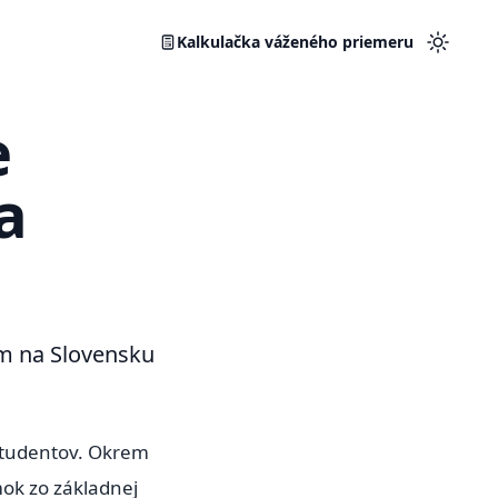
Kalkulačka váženého priemeru
Prepnú
e
a
um na Slovensku
študentov. Okrem
mok zo základnej