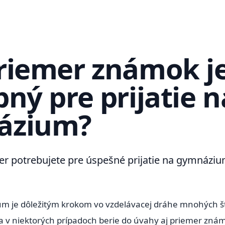
riemer známok j
ný pre prijatie n
ázium?
emer potrebujete pre úspešné prijatie na gymnázi
ium je dôležitým krokom vo vzdelávacej dráhe mnohých 
sa v niektorých prípadoch berie do úvahy aj priemer zná