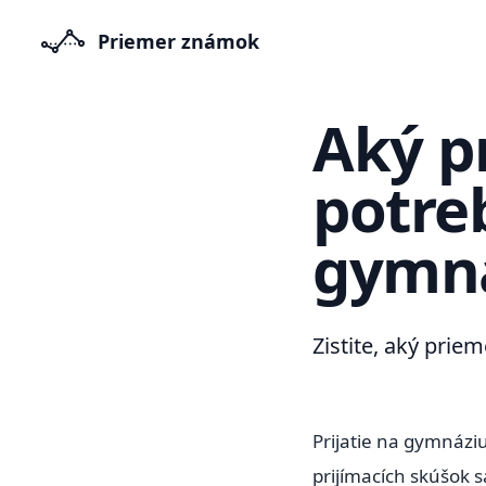
Priemer známok
Aký p
potreb
gymn
Zistite, aký pri
Prijatie na gymnáz
prijímacích skúšok 