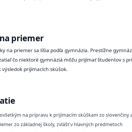
 na priemer
y na priemer sa líšia podľa gymnázia. Prestížne gymnáz
 zatiaľ čo niektoré gymnáziá môžu prijímať študentov s p
ak výsledok prijímacích skúšok.
jatie
dovšetkým na prípravu k prijímacím skúškam zo slovenčiny
iemer zo základnej školy, zvlášť v hlavných predmetoch